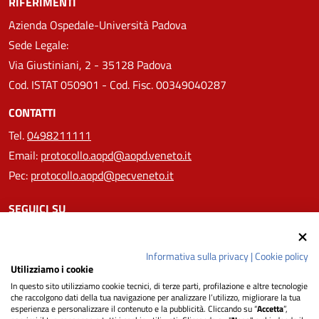
RIFERIMENTI
Azienda Ospedale-Università Padova
Sede Legale:
Via Giustiniani, 2 - 35128 Padova
Cod. ISTAT 050901 - Cod. Fisc. 00349040287
CONTATTI
Tel.
0498211111
Email:
protocollo.aopd@aopd.veneto.it
Pec:
protocollo.aopd@pecveneto.it
SEGUICI SU
Informativa sulla privacy
|
Cookie policy
Utilizziamo i cookie
Privacy
In questo sito utilizziamo cookie tecnici, di terze parti, profilazione e altre tecnologie
che raccolgono dati della tua navigazione per analizzare l’utilizzo, migliorare la tua
esperienza e personalizzare il contenuto e la pubblicità. Cliccando su “
Accetta
”,
Dichiarazione di Accessibilità